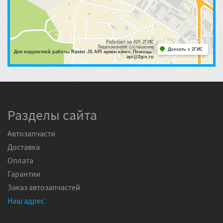
Работает на API 2ГИС
Лицензионное соглашение
Доехать с 2ГИС
Для корректной работы Raster JS API нужен ключ. Помощь:
api@2gis.ru
Разделы сайта
Автозапчасти
Доставка
Оплата
Гарантии
Заказ автозапчастей
Наш адрес