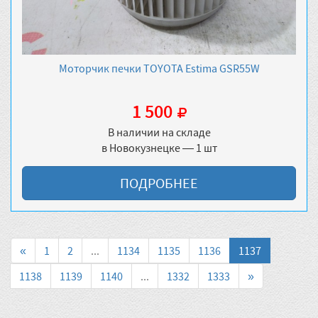
Моторчик печки TOYOTA Estima GSR55W
1 500
В наличии на складе
в Новокузнецке — 1 шт
ПОДРОБНЕЕ
«
1
2
...
1134
1135
1136
1137
1138
1139
1140
...
1332
1333
»