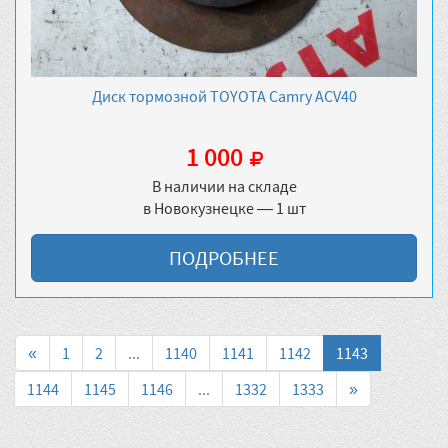
Диск тормозной TOYOTA Camry ACV40
1 000
В наличии на складе
в Новокузнецке — 1 шт
ПОДРОБНЕЕ
«
1
2
...
1140
1141
1142
1143
1144
1145
1146
...
1332
1333
»