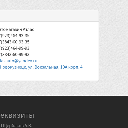
втомагазин Атлас
7(923)464-93-35
7(3843)60-93-35
7(923)464-99-93
7(3843)60-99-93
tlasauto@yandex.ru
. Новокузнецк, ул. Вокзальная, 10А корп. 4
Реквизиты
П Щербаков А.В.