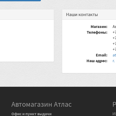
Наши контакты
Магазин:
А
Телефоны:
+
+
+
+
Email:
a
Наш адрес:
г
Автомагазин Атлас
Офис и пункт выдачи
И