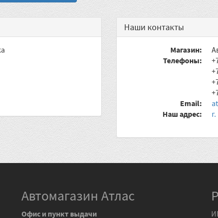
Наши контакты
ка
Магазин:
А
Телефоны:
+
+
+
+
Email:
a
Наш адрес:
г
Автомагазин Атлас
Офис и пункт выдачи
И