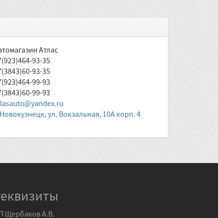
втомагазин Атлас
7(923)464-93-35
7(3843)60-93-35
7(923)464-99-93
7(3843)60-99-93
tlasauto@yandex.ru
. Новокузнецк, ул. Вокзальная, 10А корп. 4
Реквизиты
П Щербаков А.В.