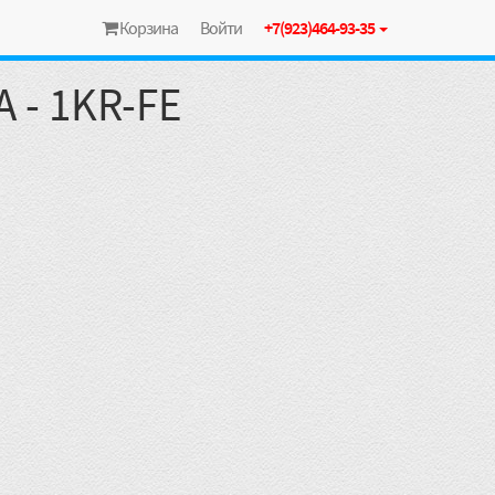
Корзина
Войти
+7(923)464-93-35
 - 1KR-FE