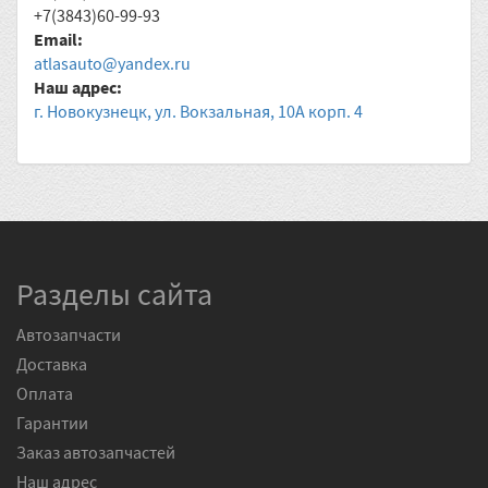
+7(3843)60-99-93
Email:
atlasauto@yandex.ru
Наш адрес:
г. Новокузнецк, ул. Вокзальная, 10А корп. 4
Разделы сайта
Автозапчасти
Доставка
Оплата
Гарантии
Заказ автозапчастей
Наш адрес