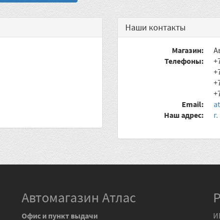
Наши контакты
Магазин:
А
Телефоны:
+
+
+
+
Email:
a
Наш адрес:
г
Автомагазин Атлас
Офис и пункт выдачи
И