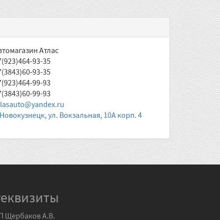
втомагазин Атлас
7(923)464-93-35
7(3843)60-93-35
7(923)464-99-93
7(3843)60-99-93
tlasauto@yandex.ru
. Новокузнецк, ул. Вокзальная, 10А корп. 4
Реквизиты
П Щербаков А.В.