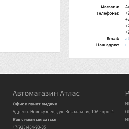
Магазин:
А
Телефоны:
+
+
+
+
Email:
a
Наш адрес:
г
Автомагазин Атлас
Офис и пункт выдачи
И
Адрес: г. Новокузнецк, ул. Вокзальная, 10А корп. 4
О
Как с нами связаться
И
+7(923)464-93-35