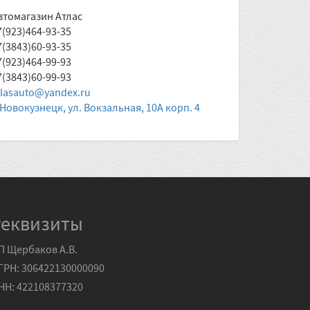
втомагазин Атлас
7(923)464-93-35
7(3843)60-93-35
7(923)464-99-93
7(3843)60-99-93
tlasauto@yandex.ru
. Новокузнецк, ул. Вокзальная, 10А корп. 4
Реквизиты
П Щербаков А.В.
ГРН: 306422130000090
НН: 422108377320